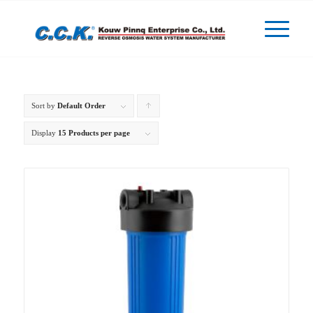
Sort by
Default Order
Click
to
Display
15 Products per page
order
products
ascending