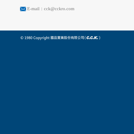
E-mail：cck@cckro.com