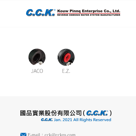
E-mail：cck@cckro.com