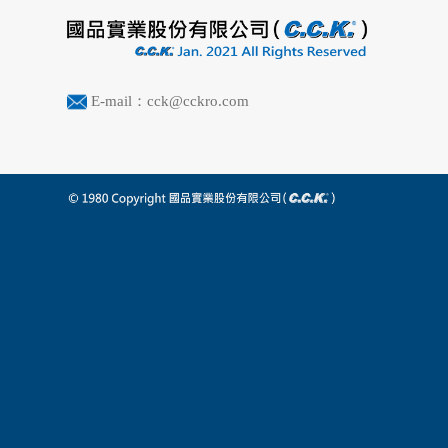
E-mail：cck@cckro.com